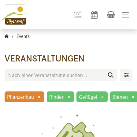
›
Events
VERANSTALTUNGEN
Pflanzenbau
×
Rinder
×
Geflügel
×
Bienen
×