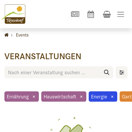
›
Events
VERANSTALTUNGEN
Ernährung
×
Hauswirtschaft
×
Energie
×
Gar