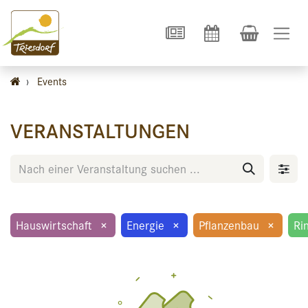
›
Events
VERANSTALTUNGEN
Hauswirtschaft
×
Energie
×
Pflanzenbau
×
Ri