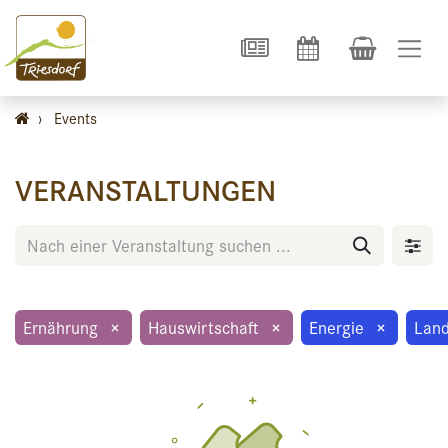
›
Events
VERANSTALTUNGEN
Ernährung
×
Hauswirtschaft
×
Energie
×
Land