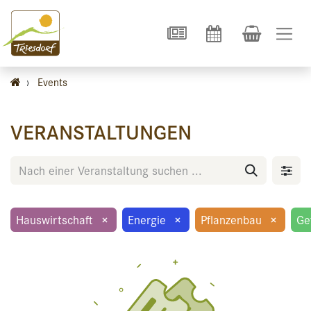
›
Events
VERANSTALTUNGEN
Hauswirtschaft
×
Energie
×
Pflanzenbau
×
Ge