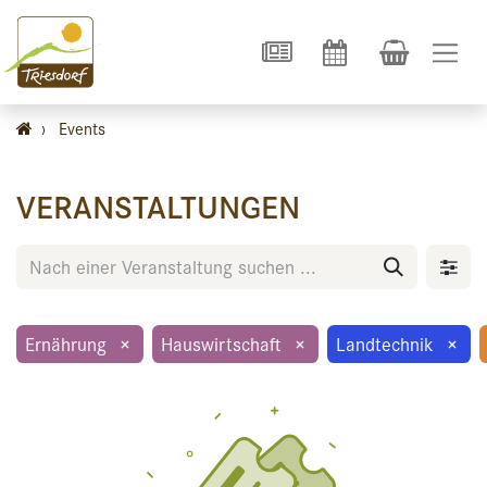
›
Events
VERANSTALTUNGEN
Ernährung
×
Hauswirtschaft
×
Landtechnik
×