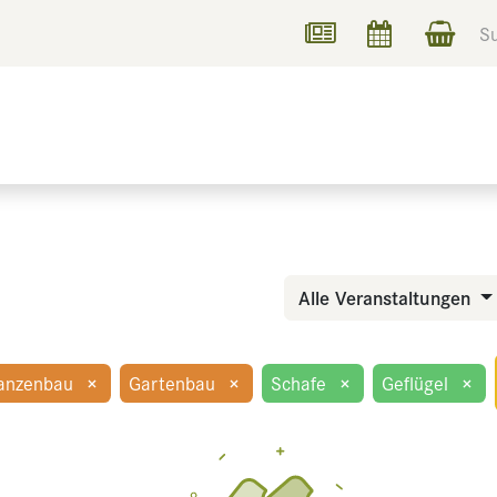
UCHEN
INFORMIEREN
Alle Veranstaltungen
lanzenbau
×
Gartenbau
×
Schafe
×
Geflügel
×