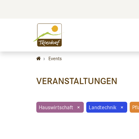
BILDEN
BES
›
Events
VERANSTALTUNGEN
Hauswirtschaft
×
Landtechnik
×
Pf