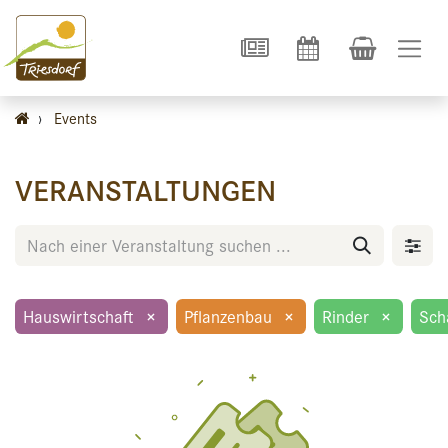
›
Events
VERANSTALTUNGEN
Hauswirtschaft
×
Pflanzenbau
×
Rinder
×
Sch