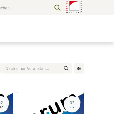
02
02
EZ
DEZ