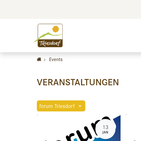
BILDEN
BES
›
Events
VERANSTALTUNGEN
forum Triesdorf
×
13
JAN