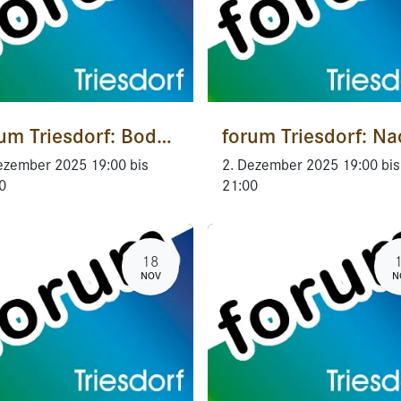
forum Triesdorf: Bodenkundliche Baubegleitung – „zukünftiges Betätigungsfeld für Hochschulabsolventen“
ezember 2025
19:00
bis
2. Dezember 2025
19:00
bis
0
21:00
18
NOV
N