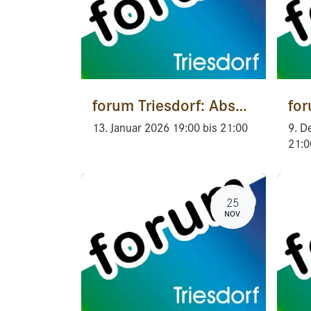
forum Triesdorf: Absolventen berichten! - Online
13. Januar 2026
19:00
bis
21:00
9. D
21:0
25
NOV