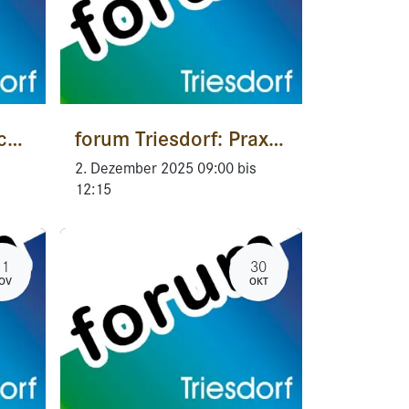
forum Triesdorf: Nachhaltigkeit im Molkereiunternehmen - Bericht aus der Praxis Molkerei Gropper
forum Triesdorf: Praxistag der Triesdorfer Schulen:„Klimaangepasste Pflanzenbaustrategien“
2. Dezember 2025
09:00
bis
12:15
11
30
OV
OKT